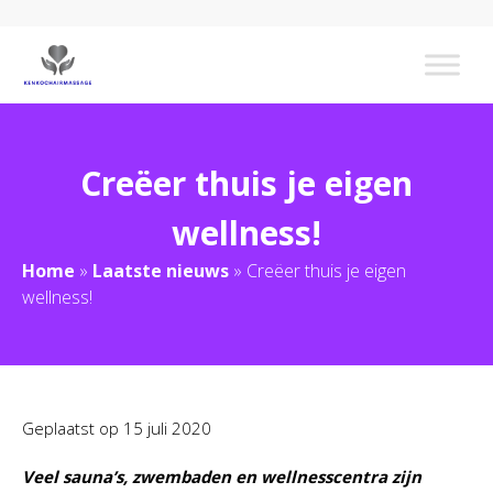
Creëer thuis je eigen
wellness!
Home
»
Laatste nieuws
»
Creëer thuis je eigen
wellness!
Geplaatst op
15 juli 2020
Veel sauna’s, zwembaden en wellnesscentra zijn