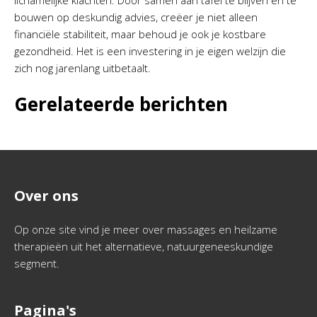
lichamelijke klachten. Door samen aan tafel te blijven en te
bouwen op deskundig advies, creëer je niet alleen
financiële stabiliteit, maar behoud je ook je kostbare
gezondheid. Het is een investering in je eigen welzijn die
zich nog jarenlang uitbetaalt.
Gerelateerde berichten
Over ons
Op onze site vind je meer over massages en heilzame
therapieën uit het alternatieve, natuurgeneeskundige
segment.
Pagina's