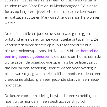
voorkwam dat ze jarenlang in een juridisch web verstrikt
zouden raken. Voor Bmiddl.nl Mediationgroep BV is deze
focus op langetermijnzekerheid een absolute kernwaarde,
en dat zagen Lotte en Mark direct terug in hun herwonnen
welzijn.
Nu de financiële en juridische storm was gaan liggen,
ontstond er eindelijk ruimte voor fysieke ontspanning. Ze
konden zich weer richten op hun gezondheid en hun
nieuwe toekomstperspectief. Net zoals bij het
herstel na
een ingrijpende gebeurtenis
cruciaal is om het lichaam de
tijd te geven de opgebouwde spanning los te laten, geldt
dat ook na een scheiding. Door te kiezen voor overleg in
plaats van strijd, gaven ze zichzelf het mooiste cadeau: een
vreedzame afsluiting en een gezonde start van een nieuw
hoofdstuk.
De keuze voor bemiddeling bewijst dat een scheiding niet
hoeft uit te monden in een destructieve strijd vol