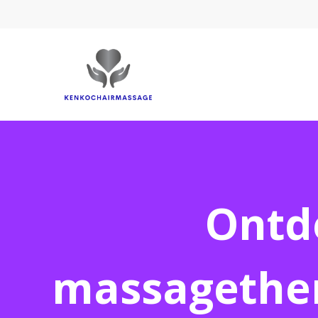
Ontd
massagether