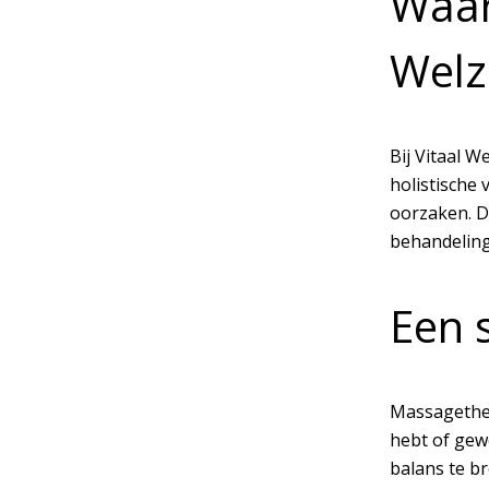
Waar
Welz
Bij Vitaal 
holistische
oorzaken. D
behandeling
Een 
Massagethera
hebt of gew
balans te b