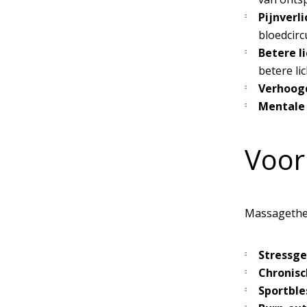
Pijnverli
bloedcirc
Betere l
betere l
Verhoogd
Mentale 
Voor
Massagethera
Stressge
Chronisc
Sportble