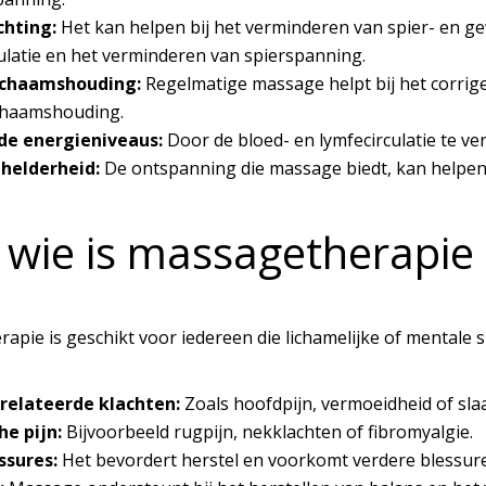
chting:
Het kan helpen bij het verminderen van spier- en ge
ulatie en het verminderen van spierspanning.
ichaamshouding:
Regelmatige massage helpt bij het corrig
ichaamshouding.
e energieniveaus:
Door de bloed- en lymfecirculatie te verb
helderheid:
De ontspanning die massage biedt, kan helpen 
 wie is massagetherapie 
pie is geschikt voor iedereen die lichamelijke of mentale spa
relateerde klachten:
Zoals hoofdpijn, vermoeidheid of sl
he pijn:
Bijvoorbeeld rugpijn, nekklachten of fibromyalgie.
ssures:
Het bevordert herstel en voorkomt verdere blessure