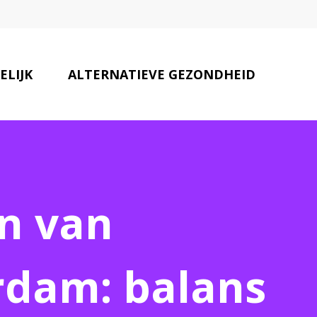
ELIJK
ALTERNATIEVE GEZONDHEID
ONZE PARTNERS
CONTACT
n van
rdam: balans