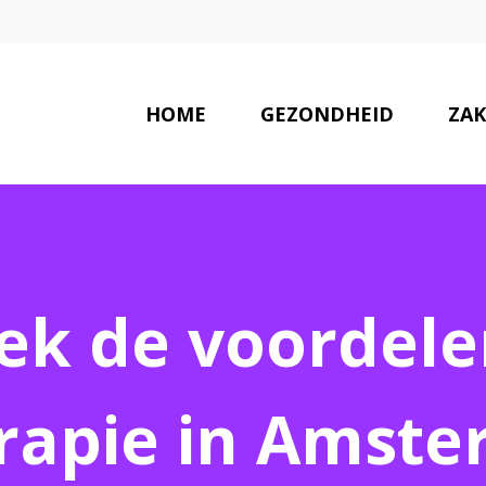
HOME
GEZONDHEID
ZAK
LAATSTE NIEUWS
ek de voordele
apie in Amste