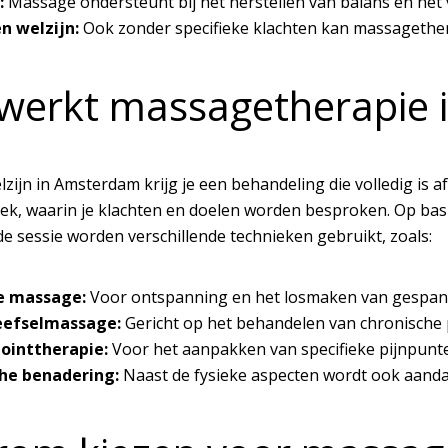
:
Massage ondersteunt bij het herstellen van balans en het
 welzijn:
Ook zonder specifieke klachten kan massagethera
werkt massagetherapie 
lzijn
in Amsterdam krijg je een behandeling die volledig is
ek, waarin je klachten en doelen worden besproken. Op bas
de sessie worden verschillende technieken gebruikt, zoals:
e massage:
Voor ontspanning en het losmaken van gespan
eefselmassage:
Gericht op het behandelen van chronische 
ointtherapie:
Voor het aanpakken van specifieke pijnpunte
che benadering:
Naast de fysieke aspecten wordt ook aanda