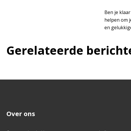
Ben je klaa
helpen om j
en gelukkige
Gerelateerde bericht
Over ons