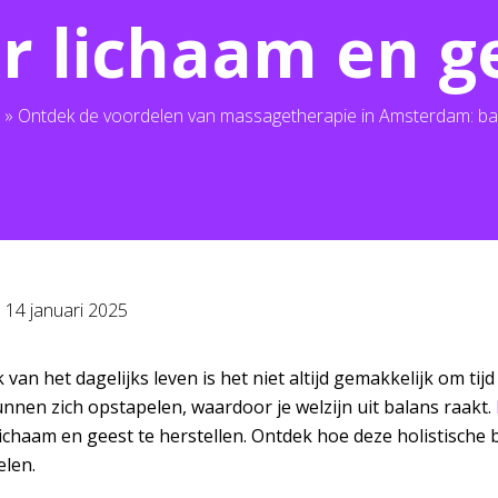
r lichaam en g
»
Ontdek de voordelen van massagetherapie in Amsterdam: bal
p
14 januari 2025
k van het dagelijks leven is het niet altijd gemakkelijk om ti
nnen zich opstapelen, waardoor je welzijn uit balans raakt.
ichaam en geest te herstellen. Ontdek hoe deze holistische
elen.