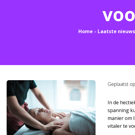
voo
Home
»
Laatste nieuws
Geplaatst o
In de hectie
spanning ku
manier om l
vitaler te vo