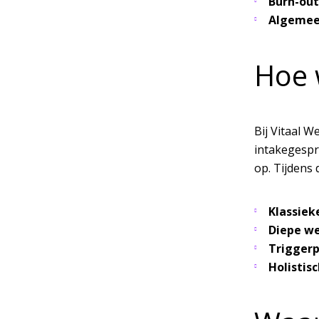
Burn-out
Algemeen
Hoe 
Bij
Vitaal We
intakegespr
op. Tijdens 
Klassiek
Diepe w
Triggerp
Holistis