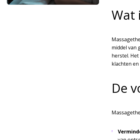
Wat 
Massagether
middel van 
herstel. He
klachten en
De v
Massagether
Verminde
van onts