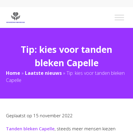
Tip: kies voor tanden
bleken Capelle
Home
»
Laatste nieuws
»
Tip: kies voor tanden bleken
Capelle
Geplaatst op
15 november 2022
Tanden bleken Capelle
, steeds meer mensen kiezen