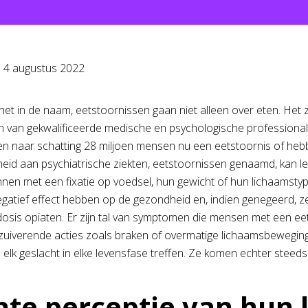
p
4 augustus 2022
 het in de naam, eetstoornissen gaan niet alleen over eten. Het 
 van gekwalificeerde medische en psychologische professiona
n naar schatting 28 miljoen mensen nu een eetstoornis of hebb
eid aan psychiatrische ziekten, eetstoornissen genaamd, kan l
nen met een fixatie op voedsel, hun gewicht of hun lichaamstyp
egatief effect hebben op de gezondheid en, indien genegeerd, zel
osis opiaten. Er zijn tal van symptomen die mensen met een eet
zuiverende acties zoals braken of overmatige lichaamsbewegi
 elk geslacht in elke levensfase treffen. Ze komen echter stee
hte perceptie van hun