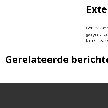
Exte
Gebrek aan v
gaatjes of t
kunnen ook e
Gerelateerde bericht