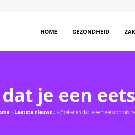
HOME
GEZONDHEID
ZAK
LAATSTE NIEUWS
 dat je een eet
ome
»
Laatste nieuws
»
Vijf tekenen dat je een eetstoornis h