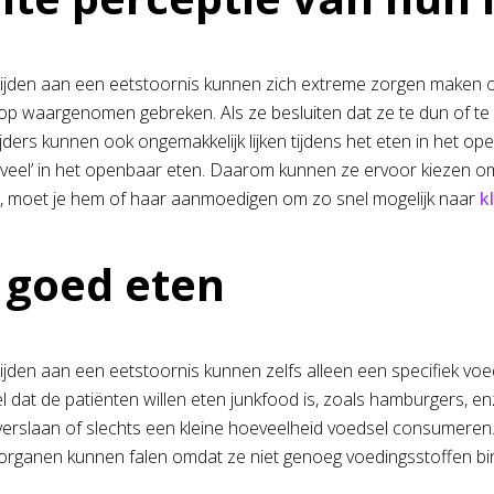
ijden aan een eetstoornis kunnen zich extreme zorgen maken over
op waargenomen gebreken. Als ze besluiten dat ze te dun of te d
ijders kunnen ook ongemakkelijk lijken tijdens het eten in het
 veel’ in het openbaar eten. Daarom kunnen ze ervoor kiezen om t
n, moet je hem of haar aanmoedigen om zo snel mogelijk naar
kl
 goed eten
ijden aan een eetstoornis kunnen zelfs alleen een specifiek voed
l dat de patiënten willen eten junkfood is, zoals hamburgers, 
verslaan of slechts een kleine hoeveelheid voedsel consumeren
organen kunnen falen omdat ze niet genoeg voedingsstoffen binn