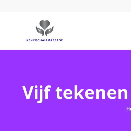
Vijf tekenen
H