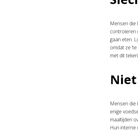
Mensen die l
controleren 
gaan eten. L
omdat ze ’te
met dit teke
Niet
Mensen die l
enige voedse
maaltijden o
Hun interne 