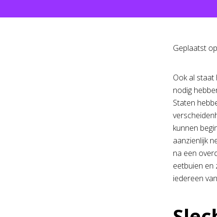
Geplaatst o
Ook al staat
nodig hebben
Staten hebbe
verscheidenh
kunnen begin
aanzienlijk n
na een overd
eetbuien en 
iedereen van
Slec