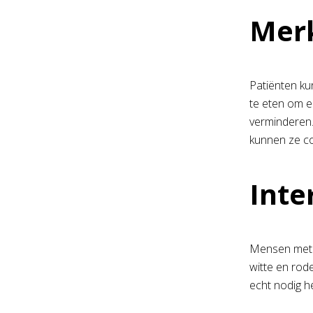
Merk
Patiënten ku
te eten om e
verminderen.
kunnen ze co
Inte
Mensen met e
witte en rod
echt nodig h